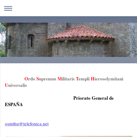
O
rdo
S
upremus
M
ilitaris
T
empli
H
ierosolymitani
U
niversalis
Priorato General de
ESPAÑA
osmthu@telefonica.net